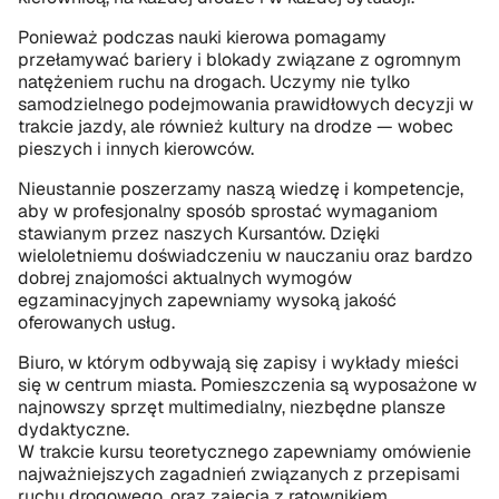
Ponieważ podczas nauki kierowa pomagamy 
przełamywać bariery i blokady związane z ogromnym 
natężeniem ruchu na drogach. Uczymy nie tylko 
samodzielnego podejmowania prawidłowych decyzji w 
trakcie jazdy, ale również kultury na drodze — wobec 
pieszych i innych kierowców.
Nieustannie poszerzamy naszą wiedzę i kompetencje, 
aby w profesjonalny sposób sprostać wymaganiom 
stawianym przez naszych Kursantów. Dzięki 
wieloletniemu doświadczeniu w nauczaniu oraz bardzo 
dobrej znajomości aktualnych wymogów 
egzaminacyjnych zapewniamy wysoką jakość 
oferowanych usług.
Biuro, w którym odbywają się zapisy i wykłady mieści 
się w centrum miasta. Pomieszczenia są wyposażone w 
najnowszy sprzęt multimedialny, niezbędne plansze 
dydaktyczne.
W trakcie kursu teoretycznego zapewniamy omówienie 
najważniejszych zagadnień związanych z przepisami 
ruchu drogowego, oraz zajęcia z ratownikiem 