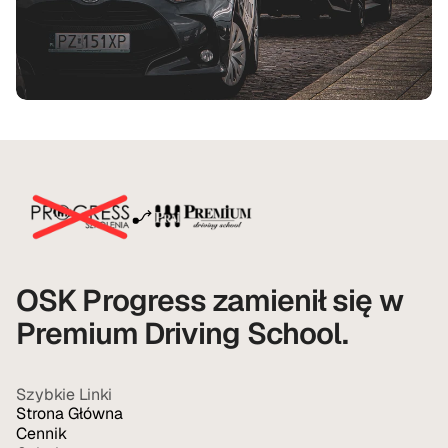
Wszystkie numery kontaktowe są czynne od 
poniedziałku do piątku w godzinach 10:00–18:00 
oraz w soboty w godzinach 8:00–14:00, z 
wyłączeniem dni ustawowo wolnych od pracy.
OSK Progress zamienił się w 
Premium Driving School.
Szybkie Linki
Strona Główna
Cennik